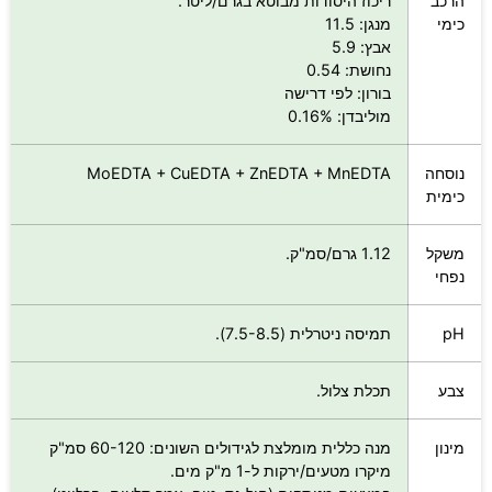
כב
ריכוז היסודות מבוטא בגרם/ליטר.
י
מנגן: 11.5
אבץ: 5.9
נחושת: 0.54
בורון: לפי דרישה
מוליבדן: 0.16%
חה
MoEDTA + CuEDTA + ZnEDTA + MnEDTA
ית
קל
1.12 גרם/סמ"ק.
י
תמיסה ניטרלית (7.5-8.5).
ע
תכלת צלול.
ון
מנה כללית מומלצת לגידולים השונים: 60-120 סמ"ק
מיקרו מטעים/ירקות ל-1 מ"ק מים.