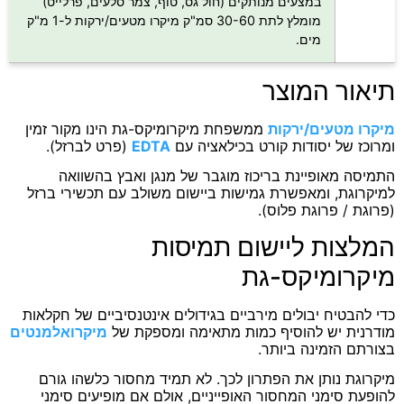
במצעים מנותקים (חול גס, טוף, צמר סלעים, פרלייט)
מומלץ לתת 30-60 סמ"ק מיקרו מטעים/ירקות ל-1 מ"ק
מים.
ור המוצר
ו מטעים/ירקות
ממשפחת מיקרומיקס-גת הינו מקור זמין
כז של יסודות קורט בכילאציה עם
EDTA
(פרט לברזל).
סה מאופיינת בריכוז מוגבר של מנגן ואבץ בהשוואה
רוגת, ומאפשרת גמישות ביישום משולב עם תכשירי ברזל
ת / פרוגת פלוס).
צות ליישום תמיסות
רומיקס-גת
הבטיח יבולים מירביים בגידולים אינטנסיביים של חקלאות
נית יש להוסיף כמות מתאימה ומספקת של
מיקרואלמנטים
תם הזמינה ביותר.
וגת נותן את הפתרון לכך. לא תמיד מחסור כלשהו גורם
ת סימני המחסור האופייניים, אולם אם מופיעים סימני