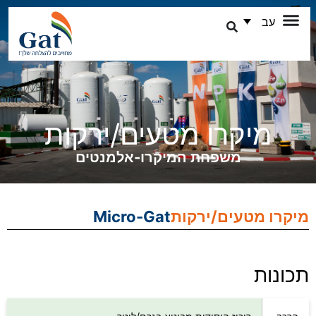
עב
מיקרו מטעים/ירקות
משפחת המיקרו-אלמנטים
רו מטעים/ירקות
Micro-Gat
נות