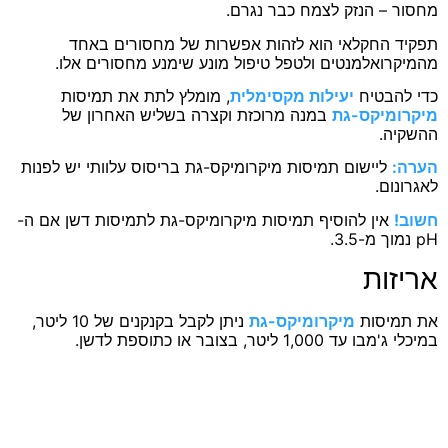
ר – הנזק לצמח כבר נגרם.
ד החקלאי הוא לזהות אפשרות של מחסורים באחד
קרואלמנטים ולטפל טיפול מונע שימנע מחסורים אלו.
להבטיח
יעילות מקסימלית
, מומלץ לתת את תמיסות
ומיקס-גת
במנה מרוכזת וקצרה בשליש האחרון של
יה.
:
ליישום תמיסות מיקרומיקס-גת בריסוס עלוותי יש לפנות
נום.
!
אין להוסיף תמיסות מיקרומיקס-גת לתמיסות דשן אם ה-
זות
מיסות
מיקרומיקס-גת
ניתן לקבל בקנקנים של 10 ליטר,
עד 1,000 ליטר, בצובר או כתוספת לדשן.