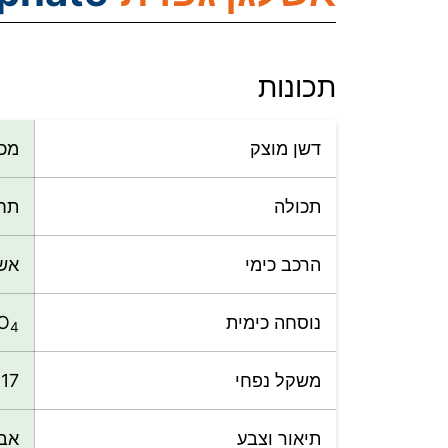
תכונות
דשן מוצק
מכי
תכולה
תחמוצת
הרכב כימי
אשל
נוסחה כימית
O
4
משקל נפחי
1.17 גרם/
תיאור וצבע
אבק