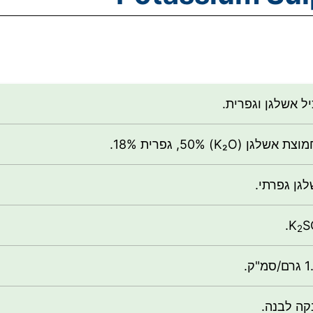
ל אשלגן וגפרית.
 אשלגן (K₂O) 50%, גפרית 18%.
גן גפרתי.
.
K
S
2
סמ"ק.
ה לבנה.