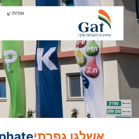
אודות
אשלגן גפרתי
phate