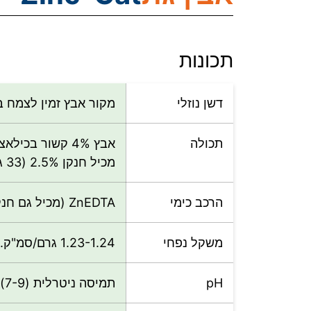
תכונות
דשן נוזלי
מקור אבץ זמין לצמח ב
תכולה
אבץ 4% קשור בכילאציה (54 גרם אבץ בליטר).
מכיל חנקן 2.5% (33 גרם חנקן בליטר).
הרכב כימי
ZnEDTA (מכיל גם חנקן).
משקל נפחי
1.23-1.24 גרם/סמ"ק.
pH
תמיסה ניטרלית (7-9).