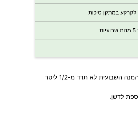
לקרקע במתקן סיכות
להשגת מירב היעילות באבץ גת רצוי לחלק את הכמות למנות רציפות במשך הטיפול, ובצורה שהמנה השבועית לא תרד מ-1/2 ליטר