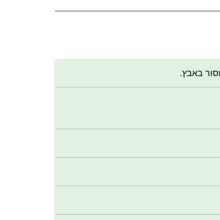
סור באבץ.